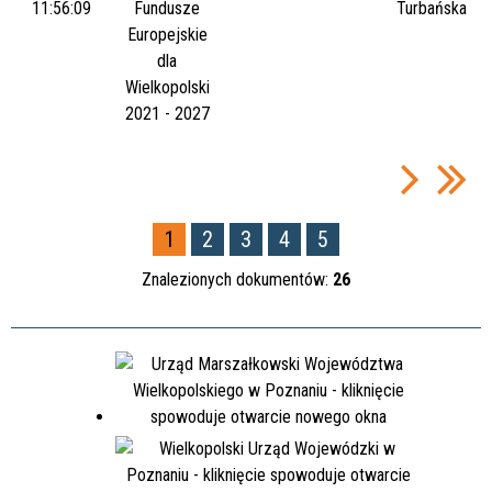
11:56:09
Fundusze
Turbańska
Europejskie
dla
Wielkopolski
2021 - 2027
1
2
3
4
5
Znalezionych dokumentów:
26